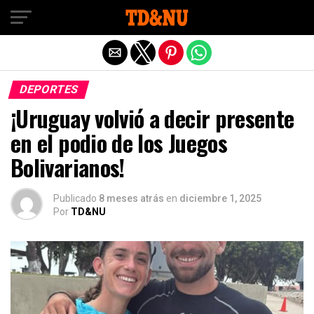
Exit mobile version
DEPORTES
¡Uruguay volvió a decir presente
en el podio de los Juegos
Bolivarianos!
Publicado
8 meses atrás
en
diciembre 1, 2025
Por
TD&NU