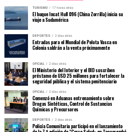
TURISMO
17 horas atrás
El buque Incat Hull 096 (China Zorrilla) inicia su
viaje a Sudamérica
DEPORTES
2 días atrás
Entradas para el Mundial de Pelota Vasca en
Colonia saldrán a la venta próximamente
OFICIAL
2 días atrás
El Ministerio del Interior y el BID suscriben
préstamo de USD 25 millones para fortalecer la
seguridad pública y el sistema penitenciario
OFICIAL
2 días atrás
Comenzó en Aduanas entrenamiento sobre
Drogas Sintéticas, Control de Sustancias
Químicas y Precursores
DEPORTES
2 días atrás
Policía Comunitaria participó en el lanzamiento
de la 7.ª edición de “Corre Salud» en Tacuarembó